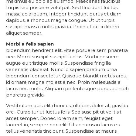
maximus eu odio ac euismod. Maecenas faucibus
turpis sed posuere volutpat. Sed tincidunt luctus
massa ac aliquam. Integer tincidunt purus et diam
dapibus, a rhoncus magna congue. Ut ut turpis
suscipit massa mollis gravida. Proin ut dui in libero
aliquet semper.
Morbi a felis sapien
bibendum hendrerit elit, vitae posuere sem pharetra
nec. Morbi suscipit suscipit luctus. Morbi posuere
augue eu tristique mollis. Suspendisse fringilla
venenatis placerat. Nunc id sapien pretium urna
bibendum consectetur. Quisque blandit metus arcu,
id ornare magna molestie nec. Proin malesuada a
lacus nec mollis. Aliquam pellentesque purus ac nibh
pharetra gravida.
Vestibulum quis elit rhoncus, ultricies dolor at, gravida
orci. Curabitur ut luctus felis. Sed suscipit ut velit sit
amet semper. Donec lorem sem, feugiat eget
laoreet in, semper non elit. Ut accumsan lacus eu
tellus venenatis tincidunt. Suspendisse at mauris.