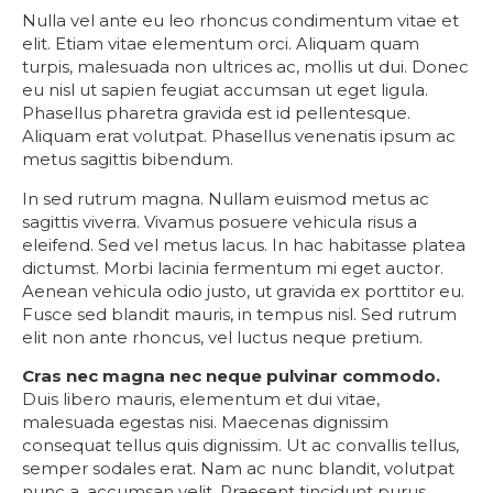
Nulla vel ante eu leo rhoncus condimentum vitae et
elit. Etiam vitae elementum orci. Aliquam quam
turpis, malesuada non ultrices ac, mollis ut dui. Donec
eu nisl ut sapien feugiat accumsan ut eget ligula.
Phasellus pharetra gravida est id pellentesque.
Aliquam erat volutpat. Phasellus venenatis ipsum ac
metus sagittis bibendum.
In sed rutrum magna. Nullam euismod metus ac
sagittis viverra. Vivamus posuere vehicula risus a
eleifend. Sed vel metus lacus. In hac habitasse platea
dictumst. Morbi lacinia fermentum mi eget auctor.
Aenean vehicula odio justo, ut gravida ex porttitor eu.
Fusce sed blandit mauris, in tempus nisl. Sed rutrum
elit non ante rhoncus, vel luctus neque pretium.
Cras nec magna nec neque pulvinar commodo.
Duis libero mauris, elementum et dui vitae,
malesuada egestas nisi. Maecenas dignissim
consequat tellus quis dignissim. Ut ac convallis tellus,
semper sodales erat. Nam ac nunc blandit, volutpat
nunc a, accumsan velit. Praesent tincidunt purus