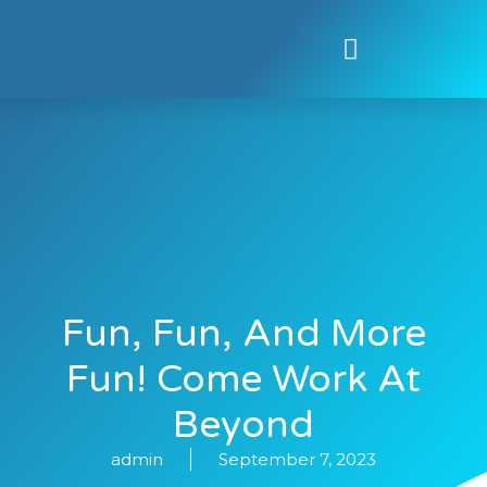
Contact Us
Submit Biodata
Fun, Fun, And More
Fun! Come Work At
Beyond
admin
September 7, 2023