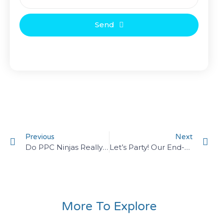
Send
Previous
Next
Do PPC Ninjas Really Exist?
Let’s Party! Our End-Of-The-Year Celebration
More To Explore