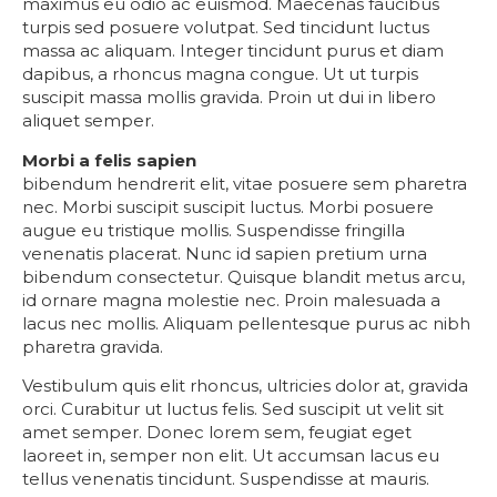
maximus eu odio ac euismod. Maecenas faucibus
turpis sed posuere volutpat. Sed tincidunt luctus
massa ac aliquam. Integer tincidunt purus et diam
dapibus, a rhoncus magna congue. Ut ut turpis
suscipit massa mollis gravida. Proin ut dui in libero
aliquet semper.
Morbi a felis sapien
bibendum hendrerit elit, vitae posuere sem pharetra
nec. Morbi suscipit suscipit luctus. Morbi posuere
augue eu tristique mollis. Suspendisse fringilla
venenatis placerat. Nunc id sapien pretium urna
bibendum consectetur. Quisque blandit metus arcu,
id ornare magna molestie nec. Proin malesuada a
lacus nec mollis. Aliquam pellentesque purus ac nibh
pharetra gravida.
Vestibulum quis elit rhoncus, ultricies dolor at, gravida
orci. Curabitur ut luctus felis. Sed suscipit ut velit sit
amet semper. Donec lorem sem, feugiat eget
laoreet in, semper non elit. Ut accumsan lacus eu
tellus venenatis tincidunt. Suspendisse at mauris.