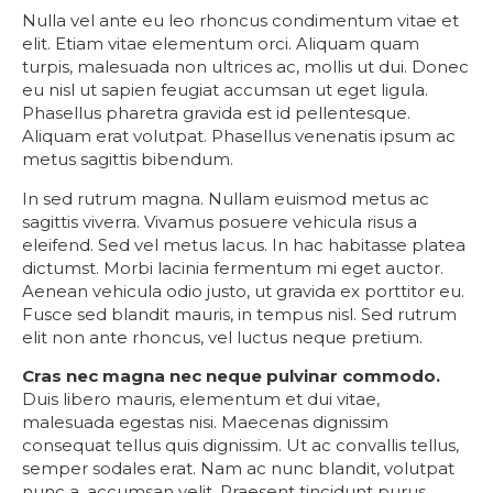
Nulla vel ante eu leo rhoncus condimentum vitae et
elit. Etiam vitae elementum orci. Aliquam quam
turpis, malesuada non ultrices ac, mollis ut dui. Donec
eu nisl ut sapien feugiat accumsan ut eget ligula.
Phasellus pharetra gravida est id pellentesque.
Aliquam erat volutpat. Phasellus venenatis ipsum ac
metus sagittis bibendum.
In sed rutrum magna. Nullam euismod metus ac
sagittis viverra. Vivamus posuere vehicula risus a
eleifend. Sed vel metus lacus. In hac habitasse platea
dictumst. Morbi lacinia fermentum mi eget auctor.
Aenean vehicula odio justo, ut gravida ex porttitor eu.
Fusce sed blandit mauris, in tempus nisl. Sed rutrum
elit non ante rhoncus, vel luctus neque pretium.
Cras nec magna nec neque pulvinar commodo.
Duis libero mauris, elementum et dui vitae,
malesuada egestas nisi. Maecenas dignissim
consequat tellus quis dignissim. Ut ac convallis tellus,
semper sodales erat. Nam ac nunc blandit, volutpat
nunc a, accumsan velit. Praesent tincidunt purus